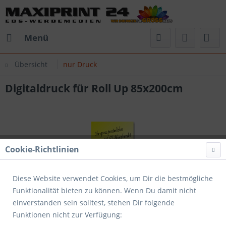
Menü
Übersicht
nur Druck
Digitaldruck für Roll Up 85x200cm
Cookie-Richtlinien
Diese Website verwendet Cookies, um Dir die bestmögliche
Funktionalität bieten zu können. Wenn Du damit nicht
einverstanden sein solltest, stehen Dir folgende
Funktionen nicht zur Verfügung: