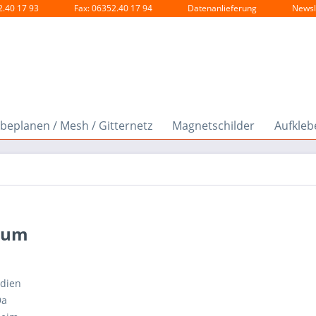
2.40 17 93
Fax: 06352.40 17 94
Datenanlieferung
Newsl
beplanen / Mesh / Gitternetz
Magnetschilder
Aufklebe
sum
dien
9a