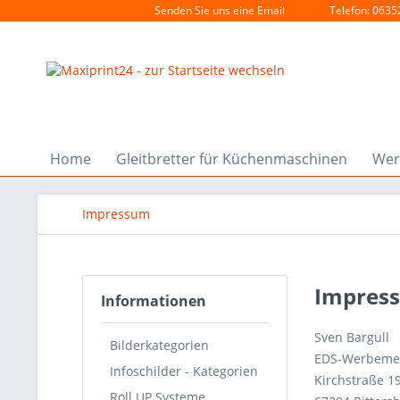
Senden Sie uns eine Email
Telefon: 0635
Home
Gleitbretter für Küchenmaschinen
Wer
Impressum
Impres
Informationen
Sven Bargull
Bilderkategorien
EDS-Werbeme
Infoschilder - Kategorien
Kirchstraße 1
Roll UP Systeme