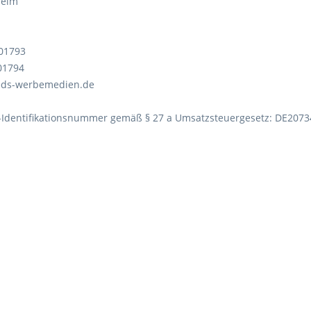
heim
401793
401794
@eds-werbemedien.de
Identifikationsnummer gemäß § 27 a Umsatzsteuergesetz: DE207