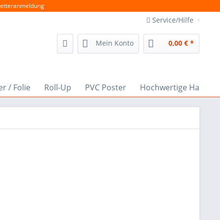
etteranmeldung
Service/Hilfe
Mein Konto
0,00 € *
r / Folie
Roll-Up
PVC Poster
Hochwertige Hausn