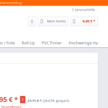
etteranmeldung
Service/Hilfe
Mein Konto
0,00 € *
r / Folie
Roll-Up
PVC Poster
Hochwertige Hausn
95 € *
23,75 € *
(28,63% gespart)
l. Versandkosten