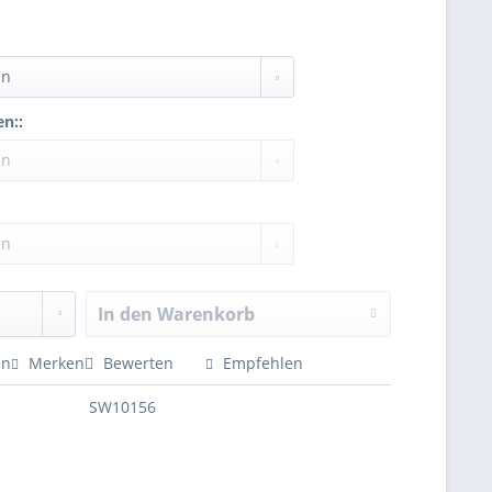
n::
In den
Warenkorb
en
Merken
Bewerten
Empfehlen
SW10156