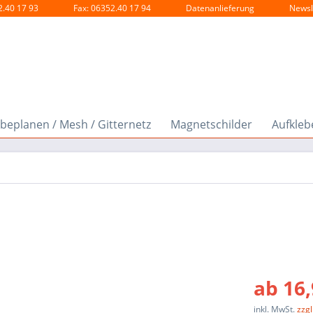
2.40 17 93
Fax: 06352.40 17 94
Datenanlieferung
Newsl
beplanen / Mesh / Gitternetz
Magnetschilder
Aufklebe
ab 16,
inkl. MwSt.
zzg