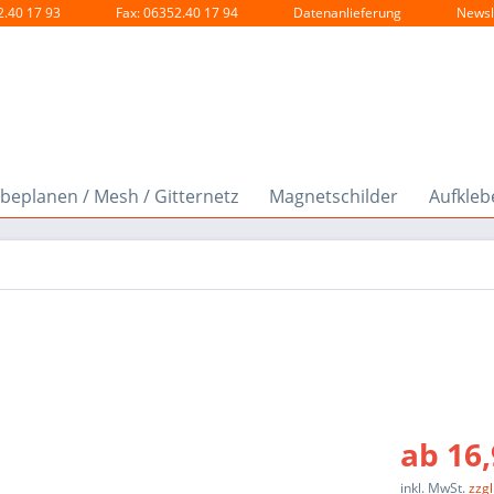
2.40 17 93
Fax: 06352.40 17 94
Datenanlieferung
Newsl
beplanen / Mesh / Gitternetz
Magnetschilder
Aufklebe
ab 16,
inkl. MwSt.
zzg