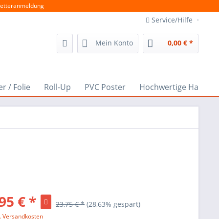
etteranmeldung
Service/Hilfe
Mein Konto
0,00 € *
r / Folie
Roll-Up
PVC Poster
Hochwertige Hausn
95 € *
23,75 € *
(28,63% gespart)
l. Versandkosten